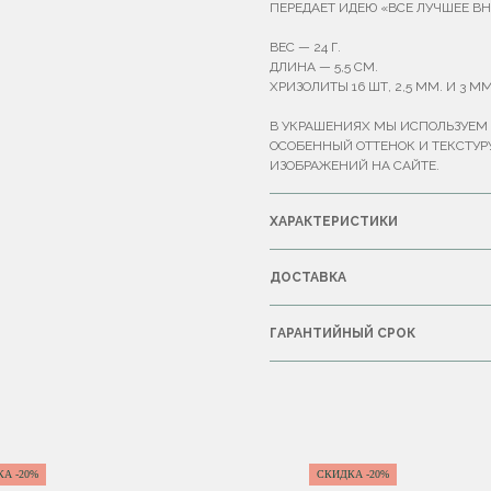
ПЕРЕДАЕТ ИДЕЮ «ВСЕ ЛУЧШЕЕ ВН
ВЕС — 24 Г.
ДЛИНА — 5,5 СМ.
ХРИЗОЛИТЫ 16 ШТ, 2,5 ММ. И 3 ММ
В УКРАШЕНИЯХ МЫ ИСПОЛЬЗУЕМ 
ОСОБЕННЫЙ ОТТЕНОК И ТЕКСТУР
ИЗОБРАЖЕНИЙ НА САЙТЕ.
ХАРАКТЕРИСТИКИ
ДОСТАВКА
ГАРАНТИЙНЫЙ СРОК
А -20%
СКИДКА -20%