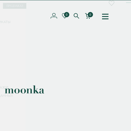
ПРЕДЗАКАЗ
0
0
ИКАТЫ
ПОДПИШИТЕСЬ НА РАССЫЛКУ И ПОЛУЧИТЕ
СКИДКУ 10%
НА ПЕРВЫЙ ЗАКАЗ
СМЕНИТЬ ПАРОЛЬ
СОХРАНИТЬ
Соглашаюсь с
политикой обработки персональных данных
АЗОВ
ДАННЫХ