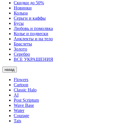
Скидки до 50%
Новинки
Кольца
Серьги и каффы
Бусы
Любовь и помолвка
Колье и подвески
Анклекты и на тело
Браслеты
Золото
Серебро
ВСЕ УКРАШЕНИЯ
назад
Flowers
Cartoon
Classic Halo
AI
Post Scriptum
Wave Base
Water
Courage
Tais