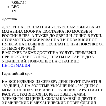
7.00x7.15
ВЕС
1.9
Доставка
ДОСТУПНА БЕСПЛАТНАЯ УСЛУГА САМОВЫВОЗА ИЗ
МАГАЗИНА MOONKA, ДОСТАВКА ПО МОСКВЕ И
РОССИИ В ПВЗ, А ТАКЖЕ ДО ДВЕРИ И ЛИЧНО В РУКИ.
СТОИМОСТЬ ФИКСИРОВАННАЯ И НЕ ЗАВИСИТ ОТ
ПУНКТА НАЗНАЧЕНИЯ. БЕСПЛАТНО ПРИ ПОКУПКЕ ОТ
15 ТЫСЯЧ РУБЛЕЙ.
В МОСКВЕ ТАКЖЕ ДОСТУПНА УСЛУГА ПРИМЕРКИ
ПРИ ПОКУПКЕ БЕЗ ПРЕДОПЛАТЫ НА САЙТЕ ДО 5
УКРАШЕНИЙ. ПОДРОБНЕЕ НА СТРАНИЦЕ
ИНФОРМАЦИЯ
Гарантийный срок
НА ВСЕ ИЗДЕЛИЯ ИЗ СЕРЕБРА ДЕЙСТВУЕТ ГАРАНТИЯ
180 ДНЕЙ, А НА ЗОЛОТЫЕ УКРАШЕНИЯ - 360 ДНЕЙ С
МОМЕНТА ПОКУПКИ ИЛИ ПОЛУЧЕНИЯ. ГАРАНТИЯ НЕ
РАСПРОСТРАНЯЕТСЯ НА РЕЗЬБОВЫЕ ЗАМКИ,
ЭЛЕМЕНТЫ ИЗ ЦЕПЕЙ, СКОЛЫ КАМНЕЙ И ДРУГИЕ
ХИМИЧЕСКИЕ И МЕХАНИЧЕСКИЕ ПОВРЕЖДЕНИЯ.