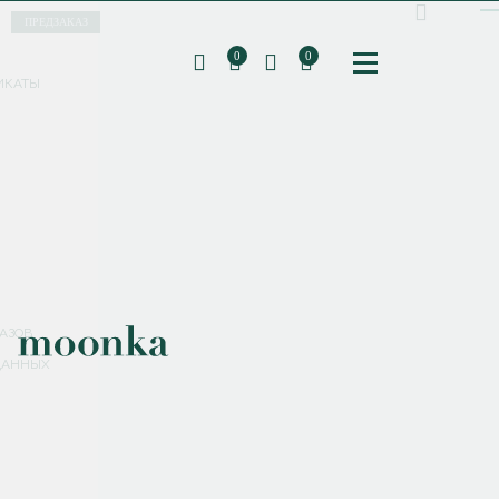
ПРЕДЗАКАЗ
0
0
ИКАТЫ
ПОДПИШИТЕСЬ НА РАССЫЛКУ И ПОЛУЧИТЕ
СКИДКУ 10%
НА ПЕРВЫЙ ЗАКАЗ
СМЕНИТЬ ПАРОЛЬ
СОХРАНИТЬ
Соглашаюсь с
политикой обработки персональных данных
АЗОВ
ДАННЫХ