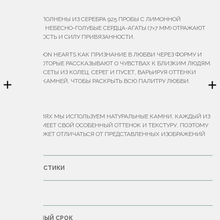
ОПИСАНИЕ
ПУСЕТЫ ВЫПОЛНЕНЫ ИЗ СЕРЕБРА 925 ПРОБЫ С ЛИМОННОЙ
ПОЗОЛОТОЙ. НЕБЕСНО-ГОЛУБЫЕ СЕРДЦА-АГАТЫ (7×7 ММ) ОТРАЖАЮТ
ЧУВСТВЕННОСТЬ И СИЛУ ПРИВЯЗАННОСТИ.
ДРОП CARTOON HEARTS КАК ПРИЗНАНИЕ В ЛЮБВИ ЧЕРЕЗ ФОРМУ И
ОТТЕНКИ, КОТОРЫЕ РАССКАЗЫВАЮТ О ЧУВСТВАХ К БЛИЗКИМ ЛЮДЯМ.
СОБИРАЙТЕ СЕТЫ ИЗ КОЛЕЦ, СЕРЕГ И ПУСЕТ, ВАРЬИРУЯ ОТТЕНКИ
+
+
МЕТАЛЛА И КАМНЕЙ, ЧТОБЫ РАСКРЫТЬ ВСЮ ПАЛИТРУ ЛЮБВИ.
ВЕС — 1,9 Г.
В УКРАШЕНИЯХ МЫ ИСПОЛЬЗУЕМ НАТУРАЛЬНЫЕ КАМНИ, КАЖДЫЙ ИЗ
КОТОРЫХ ИМЕЕТ СВОЙ ОСОБЕННЫЙ ОТТЕНОК И ТЕКСТУРУ, ПОЭТОМУ
ИХ ЦВЕТ МОЖЕТ ОТЛИЧАТЬСЯ ОТ ПРЕДСТАВЛЕННЫХ ИЗОБРАЖЕНИЙ
НА САЙТЕ.
ХАРАКТЕРИСТИКИ
ДОСТАВКА
ГАРАНТИЙНЫЙ СРОК