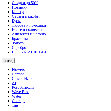
Скидки до 50%
Новинки
Кольца
Серьги и каффы
Бусы
Любовь и помолвка
Колье и подвески
Анклекты и на тело
Браслеты
Золото
Серебро
ВСЕ УКРАШЕНИЯ
назад
Flowers
Cartoon
Classic Halo
AI
Post Scriptum
Wave Base
Water
Courage
Tais