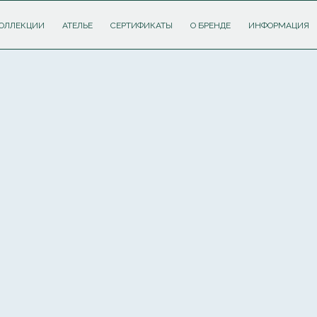
ОЛЛЕКЦИИ
АТЕЛЬЕ
СЕРТИФИКАТЫ
О БРЕНДЕ
ИНФОРМАЦИЯ
ПОДПИШИТЕСЬ НА РАССЫЛКУ И ПОЛУЧИТЕ
СКИДКУ 10%
НА ПЕРВЫЙ ЗАКАЗ
Соглашаюсь с
политикой обработки персональных данных