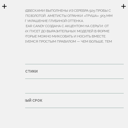
ОПИСАНИЕ
+
+
СЕРЬГИ С ПОДВЕСКАМИ ВЫПОЛНЕНЫ ИЗ СЕРЕБРА 925 ПРОБЫ С
ЛИМОННОЙ ПОЗОЛОТОЙ. АМЕТИСТЫ ОГРАНКИ «ГРУША» 3Х5 ММ
НАПОЛНЯЮТ УКРАШЕНИЕ ГЛУБИНОЙ ОТТЕНКА.
КОЛЛЕКЦИЯ EAR CANDY СОЗДАНА С АКЦЕНТОМ НА СЕРЬГИ: ОТ
ЛАКОНИЧНЫХ ПУСЕТ ДО ВЫРАЗИТЕЛЬНЫХ МОДЕЛЕЙ В ФОРМЕ
КРЕСТОВ, КОТОРЫЕ МОЖНО МИКСОВАТЬ И НОСИТЬ ВМЕСТЕ.
РУКОВОДСТВУЕМСЯ ПРОСТЫМ ПРАВИЛОМ — ЧЕМ БОЛЬШЕ, ТЕМ
ЛУЧШЕ.
ВЕС — 1.70 Г.
ХАРАКТЕРИСТИКИ
ДОСТАВКА
ГАРАНТИЙНЫЙ СРОК