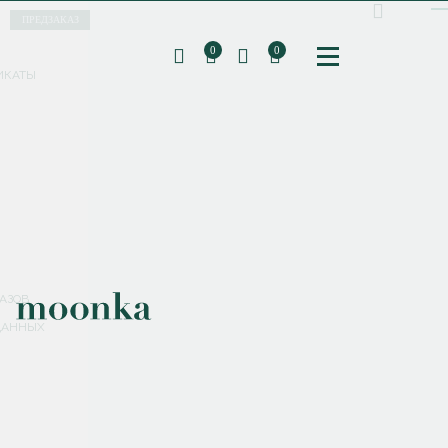
ПРЕДЗАКАЗ
0
0
ИКАТЫ
ПОДПИШИТЕСЬ НА РАССЫЛКУ И ПОЛУЧИТЕ
СКИДКУ 10%
НА ПЕРВЫЙ ЗАКАЗ
СМЕНИТЬ ПАРОЛЬ
СОХРАНИТЬ
Соглашаюсь с
политикой обработки персональных данных
АЗОВ
ДАННЫХ