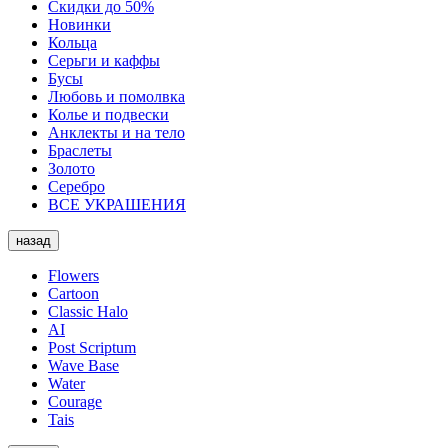
Скидки до 50%
Новинки
Кольца
Серьги и каффы
Бусы
Любовь и помолвка
Колье и подвески
Анклекты и на тело
Браслеты
Золото
Серебро
ВСЕ УКРАШЕНИЯ
назад
Flowers
Cartoon
Classic Halo
AI
Post Scriptum
Wave Base
Water
Courage
Tais