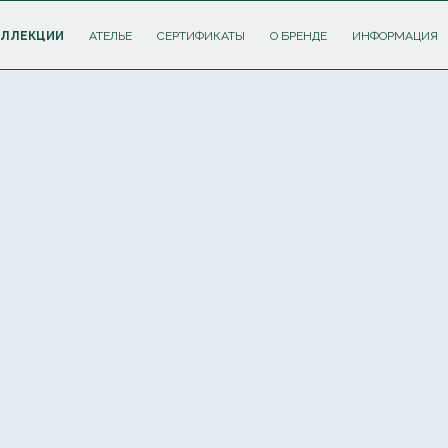
ОЛЛЕКЦИИ
АТЕЛЬЕ
СЕРТИФИКАТЫ
О БРЕНДЕ
ИНФОРМАЦИЯ
ПОДПИШИТЕСЬ НА РАССЫЛКУ И ПОЛУЧИТЕ
СКИДКУ 10%
НА ПЕРВЫЙ ЗАКАЗ
Соглашаюсь с
политикой обработки персональных данных