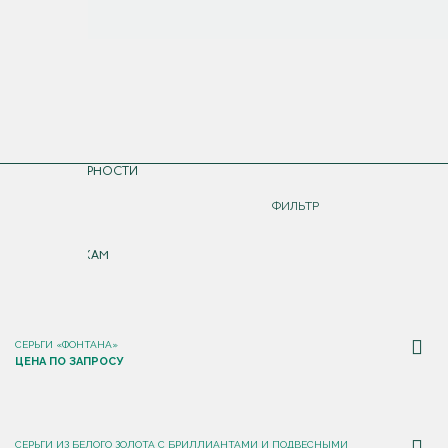
СОРТИРОВКА
ПО ПОПУЛЯРНОСТИ
ДОРОЖЕ
ФИЛЬТР
ДЕШЕВЛЕ
ПО НОВИНКАМ
СЕРЬГИ «ФОНТАНА»
ЦЕНА ПО ЗАПРОСУ
СЕРЬГИ ИЗ БЕЛОГО ЗОЛОТА С БРИЛЛИАНТАМИ И ПОДВЕСНЫМИ