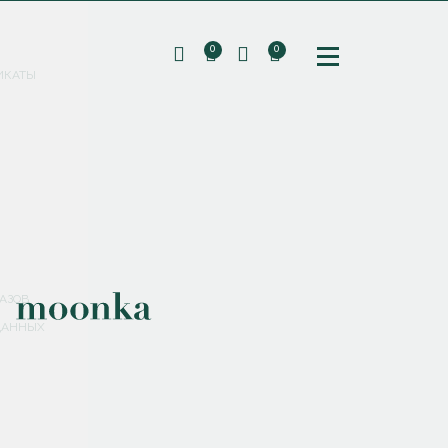
0
0
ИКАТЫ
ПОДПИШИТЕСЬ НА РАССЫЛКУ И ПОЛУЧИТЕ
СКИДКУ 10%
НА ПЕРВЫЙ ЗАКАЗ
СМЕНИТЬ ПАРОЛЬ
СОХРАНИТЬ
Соглашаюсь с
политикой обработки персональных данных
АЗОВ
ДАННЫХ