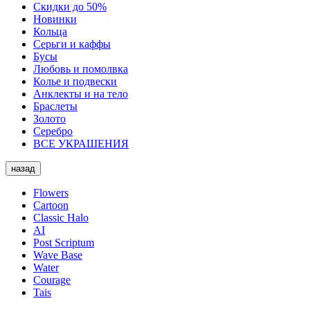
Скидки до 50%
Новинки
Кольца
Серьги и каффы
Бусы
Любовь и помолвка
Колье и подвески
Анклекты и на тело
Браслеты
Золото
Серебро
ВСЕ УКРАШЕНИЯ
назад
Flowers
Cartoon
Classic Halo
AI
Post Scriptum
Wave Base
Water
Courage
Tais